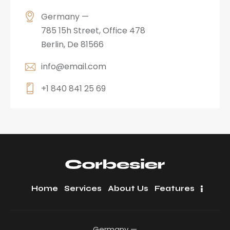
Germany —
785 15h Street, Office 478
Berlin, De 81566
info@email.com
+1 840 841 25 69
Home
Services
About Us
Features
Germany —