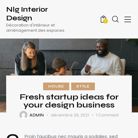
Nlg Interior
Design
0
Décoration d'intérieur et
aménagement des espaces.
HOUSE
STYLE
Fresh startup ideas for
your design business
décembre 29, 2021
1
Comment
ADMIN
Proin faucibus nec mauris a sodales, sed