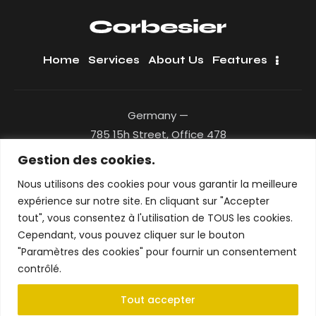
Home
Services
About Us
Features
Germany —
785 15h Street, Office 478
Berlin, De 81566
Gestion des cookies.
Nous utilisons des cookies pour vous garantir la meilleure
+1 840 841 25 69
expérience sur notre site. En cliquant sur "Accepter
info@email.com
tout", vous consentez à l'utilisation de TOUS les cookies.
Cependant, vous pouvez cliquer sur le bouton
Get Fresh Updates.
"Paramètres des cookies" pour fournir un consentement
Just Subscribe
contrôlé.
Tout accepter