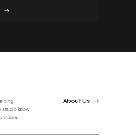
anding,
About Us
n studio know
ofitable.