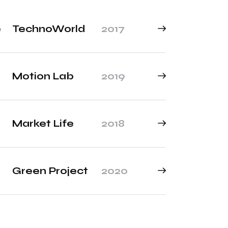
e
TechnoWorld
2017
Motion Lab
2019
Market Life
2018
Green Project
2020