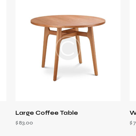
Large Coffee Table
W
$
83.00
$
7