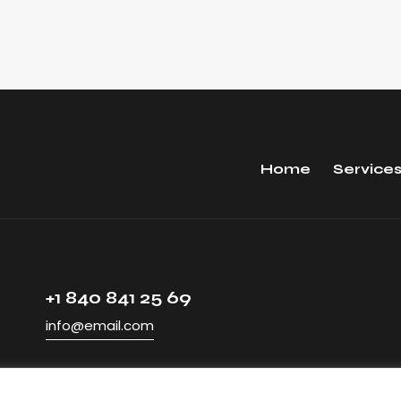
Home
Service
+1 840 841 25 69
info@email.com