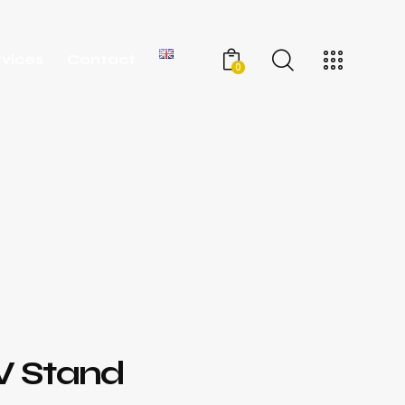
rvices
Contact
0
V Stand